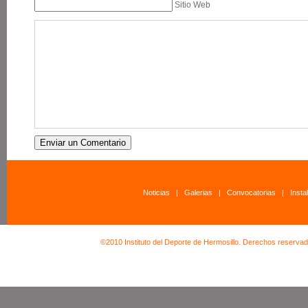
Sitio Web
Noticias
|
Galerias
|
Convocatorias
|
Insta
©2010 Instituto del Deporte de Hermosillo. Derechos reserva